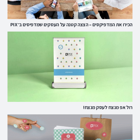
הכירו את המדפיקסים – הצצה קטנה על העסקים שמדפיסים ב־PIX
רול אפ מנצח לעסק מנצח!